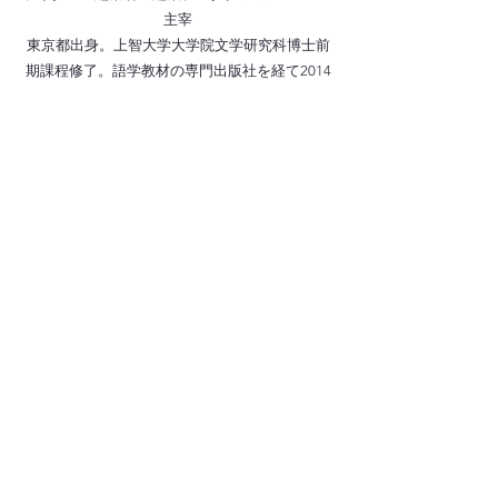
主宰
東京都出身。上智大学大学院文学研究科博士前
期課程修了。語学教材の専門出版社を経て2014
年よりフリーランスのライター・編集者として
活動。住宅・教育分野の執筆多数。
現在東洋経済オンラインにて連載
「だから、ひ
とり暮らし」
執筆中。